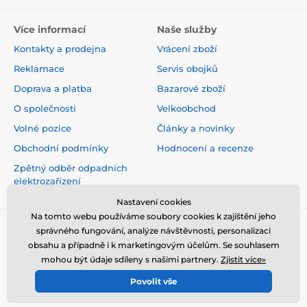
Více informací
Naše služby
Kontakty a prodejna
Vrácení zboží
Reklamace
Servis obojků
Doprava a platba
Bazarové zboží
O společnosti
Velkoobchod
Volné pozice
Články a novinky
Obchodní podmínky
Hodnocení a recenze
Zpětný odběr odpadních
elektrozařízení
Nastavení cookies
Na tomto webu používáme soubory cookies k zajištění jeho
správného fungování, analýze návštěvnosti, personalizaci
obsahu a případně i k marketingovým účelům. Se souhlasem
mohou být údaje sdíleny s našimi partnery.
Zjistit více»
Povolit vše
© 2026 www.elektro-obojky.cz ⦁ E-shop vytvořila
SIMPLIA.cz