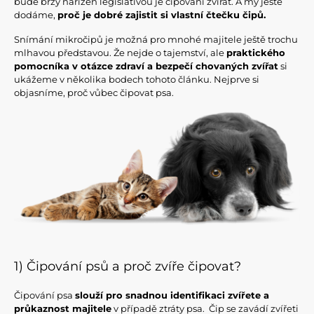
bude brzy nařízen legislativou je čipování zvířat. A my ještě
dodáme,
proč je dobré zajistit si vlastní čtečku čipů.
Snímání mikročipů je možná pro mnohé majitele ještě trochu
mlhavou představou. Že nejde o tajemství, ale
praktického
pomocníka v otázce zdraví a bezpečí chovaných zvířat
si
ukážeme v několika bodech tohoto článku. Nejprve si
objasníme, proč vůbec čipovat psa.
1) Čipování psů a proč zvíře čipovat?
Čipování psa
slouží pro snadnou identifikaci zvířete a
průkaznost majitele
v případě ztráty psa. Čip se zavádí zvířeti