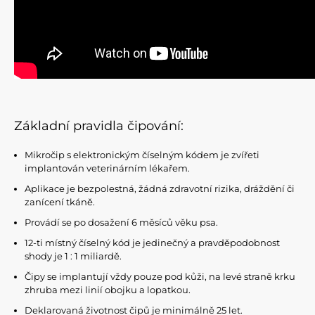
Základní pravidla čipování:
Mikročip s elektronickým číselným kódem je zvířeti
implantován veterinárním lékařem.
Aplikace je bezpolestná, žádná zdravotní rizika, dráždění či
zanícení tkáně.
Provádí se po dosažení 6 měsíců věku psa.
12-ti místný číselný kód je jedinečný a pravděpodobnost
shody je 1 : 1 miliardě.
Čipy se implantují vždy pouze pod kůži, na levé straně krku
zhruba mezi linií obojku a lopatkou.
Deklarovaná životnost čipů je minimálně 25 let.