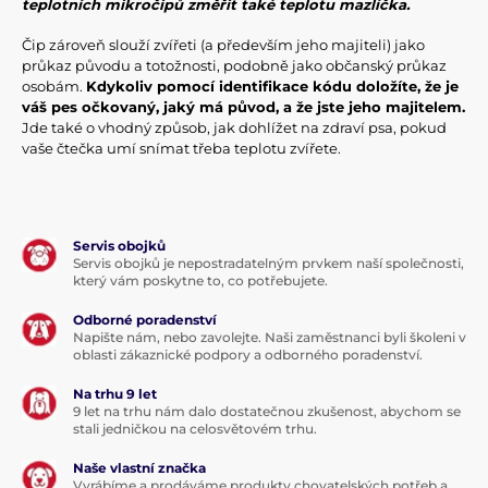
teplotních mikročipů změřit také teplotu mazlíčka.
Čip zároveň slouží zvířeti (a především jeho majiteli) jako
průkaz původu a totožnosti, podobně jako občanský průkaz
osobám.
Kdykoliv pomocí identifikace kódu doložíte, že je
váš pes očkovaný, jaký má původ, a že jste jeho majitelem.
Jde také o vhodný způsob, jak dohlížet na zdraví psa, pokud
vaše čtečka umí snímat třeba teplotu zvířete.
Servis obojků
Servis obojků je nepostradatelným prvkem naší společnosti,
který vám poskytne to, co potřebujete.
Odborné poradenství
Napište nám, nebo zavolejte. Naši zaměstnanci byli školeni v
oblasti zákaznické podpory a odborného poradenství.
Na trhu 9 let
9 let na trhu nám dalo dostatečnou zkušenost, abychom se
stali jedničkou na celosvětovém trhu.
Naše vlastní značka
Vyrábíme a prodáváme produkty chovatelských potřeb a