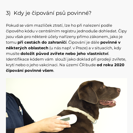
3) Kdy je čipování psů povinné?
Pokud se vám mazlíček ztratí, lze ho při nalezení podle
čipového kódu v centrálním registru jednoduše dohledat. Čipy
jsou však pro některé účely nařízeny přímo zákonem, jako je
tomu
při cestách do zahraničí
. Čipování je dále
povinné v
některých oblastech
(u nás např. v Praze) a v situacích, kdy
musíte
doložit původ zvířete nebo jeho vlastnictví
.
Identifikace kódem vám slouží jako doklad při prodeji zvířete,
krytí nebo o jeho vakcinaci. Na území ČR bude
od roku 2020
čipování povinné všem
.