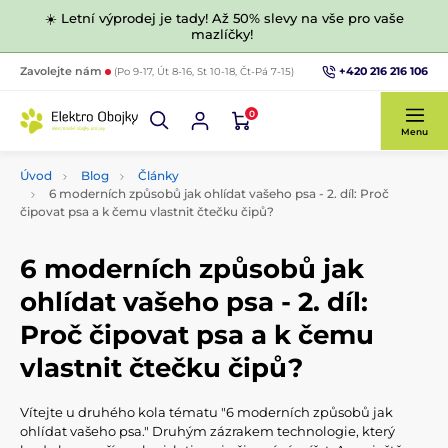
☀️ Letní výprodej je tady! Až 50% slevy na vše pro vaše
mazlíčky!
+420 216 216 106
Zavolejte nám
(Po 9-17, Út 8-16, St 10-18, Čt-Pá 7-15)
0
Menu
Úvod
Blog
Články
6 moderních způsobů jak ohlídat vašeho psa - 2. díl: Proč
čipovat psa a k čemu vlastnit čtečku čipů?
6 moderních způsobů jak
ohlídat vašeho psa - 2. díl:
Proč čipovat psa a k čemu
vlastnit čtečku čipů?
Vítejte u druhého kola tématu "6 moderních způsobů jak
ohlídat vašeho psa." Druhým zázrakem technologie, který