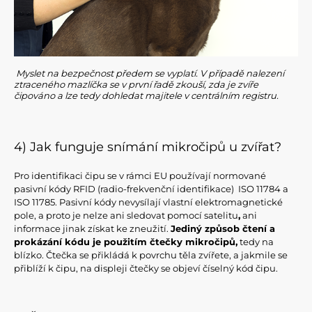
Myslet na bezpečnost předem se vyplatí. V případě nalezení
ztraceného mazlíčka se v první řadě zkouší, zda je zvíře
čipováno a lze tedy dohledat majitele v centrálním registru.
4) Jak funguje snímání mikročipů u zvířat?
Pro identifikaci čipu se v rámci EU používají normované
pasivní kódy RFID (radio-frekvenční identifikace) ISO 11784 a
ISO 11785. Pasivní kódy nevysílají vlastní elektromagnetické
pole, a proto je nelze ani sledovat pomocí satelitu
,
ani
informace jinak získat ke zneužití.
Jediný způsob čtení a
prokázání kódu je použitím čtečky mikročipů,
tedy na
blízko. Čtečka se přikládá k povrchu těla zvířete, a jakmile se
přiblíží k čipu, na displeji čtečky se objeví číselný kód čipu.