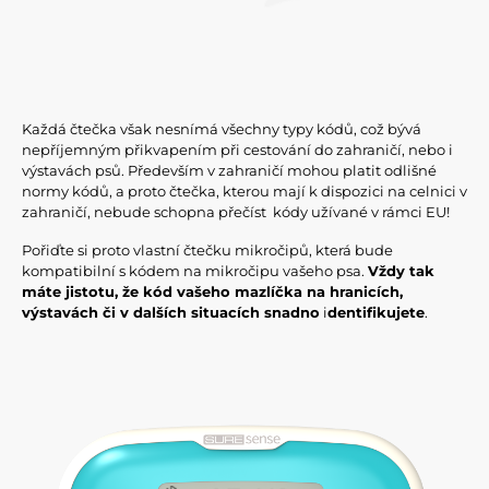
Každá čtečka však nesnímá všechny typy kódů, což bývá
nepříjemným přikvapením při cestování do zahraničí, nebo i
výstavách psů. Především v zahraničí mohou platit odlišné
normy kódů, a proto čtečka, kterou mají k dispozici na celnici v
zahraničí, nebude schopna přečíst kódy užívané v rámci EU!
Pořiďte si proto vlastní čtečku mikročipů, která bude
kompatibilní s kódem na mikročipu vašeho psa.
Vždy tak
máte jistotu, že kód vašeho mazlíčka na hranicích,
výstavách či v dalších situacích snadno
i
dentifikujete
.