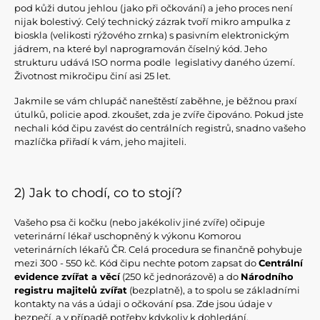
pod kůži dutou jehlou (jako při očkování) a jeho proces není
nijak bolestivý. Celý technický zázrak tvoří mikro ampulka z
bioskla (velikosti rýžového zrnka) s pasivním elektronickým
jádrem, na které byl naprogramován číselný kód. Jeho
strukturu udává ISO norma podle legislativy daného území.
Životnost mikročipu činí asi 25 let.
Jakmile se vám chlupáč naneštěstí zaběhne, je běžnou praxí
útulků, policie apod. zkoušet, zda je zvíře čipováno. Pokud jste
nechali kód čipu zavést do centrálních registrů, snadno vašeho
mazlíčka přiřadí k vám, jeho majiteli.
2) Jak to chodí, co to stojí?
Vašeho psa či kočku (nebo jakékoliv jiné zvíře) očipuje
veterinární lékař uschopněný k výkonu Komorou
veterinárních lékařů ČR. Celá procedura se finančně pohybuje
mezi 300 - 550 kč. Kód čipu nechte potom zapsat do
Centrální
evidence zvířat a věcí
(250 kč jednorázově) a do
Národního
registru majitelů zvířat
(bezplatně), a to spolu se základními
kontakty na vás a údaji o očkování psa. Zde jsou údaje v
bezpečí, a v případě potřeby kdykoliv k dohledání.