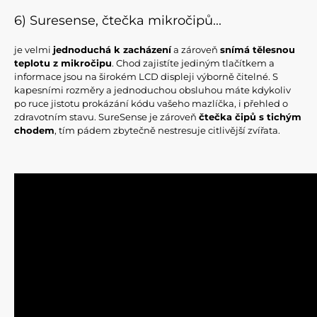
6) Suresense, čtečka mikročipů...
je velmi
jednoduchá k zacházení
a zároveň
snímá tělesnou
teplotu z mikročipu
. Chod zajistíte jediným tlačítkem a
informace jsou na širokém LCD displeji výborně čitelné. S
kapesními rozměry a jednoduchou obsluhou máte kdykoliv
po ruce jistotu prokázání kódu vašeho mazlíčka, i přehled o
zdravotním stavu. SureSense je zároveň
čtečka čipů s tichým
chodem
, tím pádem zbytečně nestresuje citlivější zvířata.