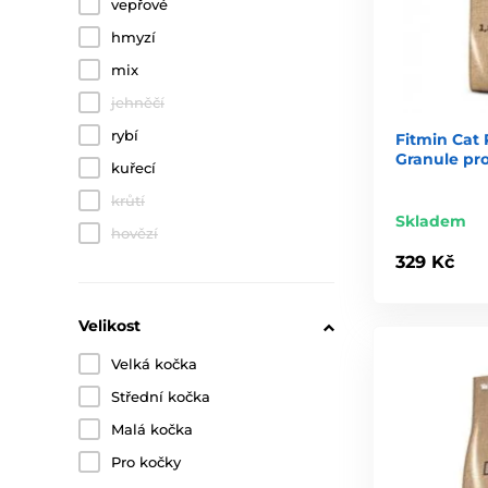
vepřové
hmyzí
mix
jehněčí
rybí
Fitmin Cat P
Granule pr
kuřecí
krůtí
Skladem
hovězí
329 Kč
Velikost
Velká kočka
Střední kočka
Malá kočka
Pro kočky