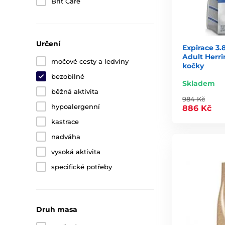
Brit Care
Určení
Expirace 3.8
Adult Herri
močové cesty a ledviny
kočky
bezobilné
Skladem
běžná aktivita
984 Kč
hypoalergenní
886 Kč
kastrace
nadváha
vysoká aktivita
specifické potřeby
Druh masa