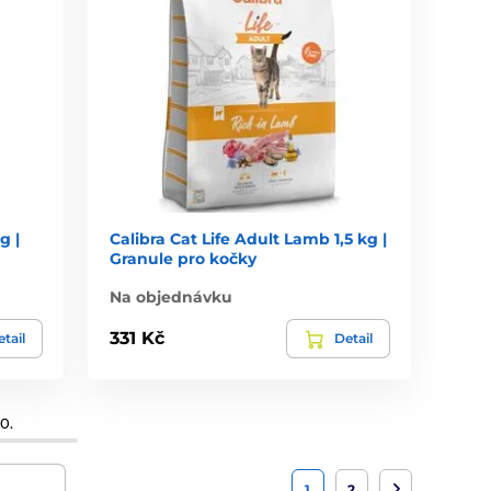
g |
Calibra Cat Life Adult Lamb 1,5 kg |
Granule pro kočky
Na objednávku
331 Kč
tail
Detail
0.
1
2