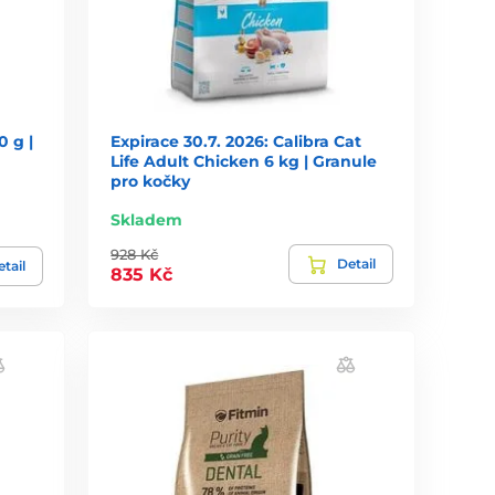
0 g |
Expirace 30.7. 2026: Calibra Cat
Life Adult Chicken 6 kg | Granule
pro kočky
Skladem
928 Kč
Detail
tail
835 Kč