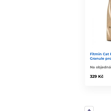
Fitmin Cat P
Granule pr
Na objedn
329 Kč