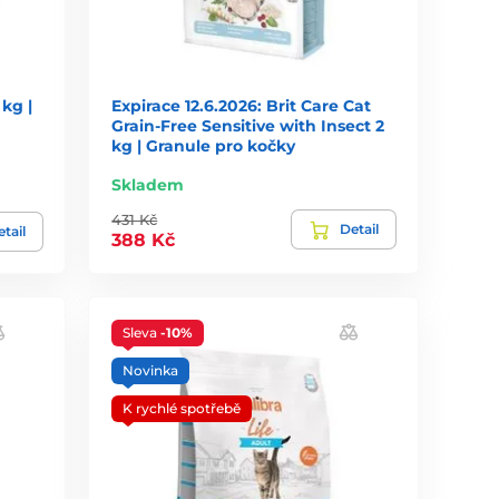
kg |
Expirace 12.6.2026: Brit Care Cat
Grain-Free Sensitive with Insect 2
kg | Granule pro kočky
Skladem
431 Kč
Detail
tail
388 Kč
Sleva
-10%
Novinka
K rychlé spotřebě