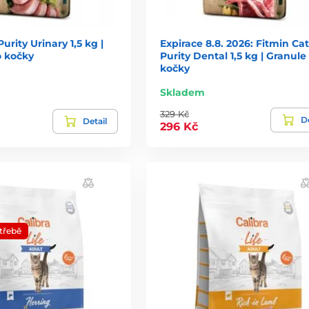
urity Urinary 1,5 kg |
Expirace 8.8. 2026: Fitmin Cat
o kočky
Purity Dental 1,5 kg | Granule
kočky
Skladem
329 Kč
De
Detail
296 Kč
třebě