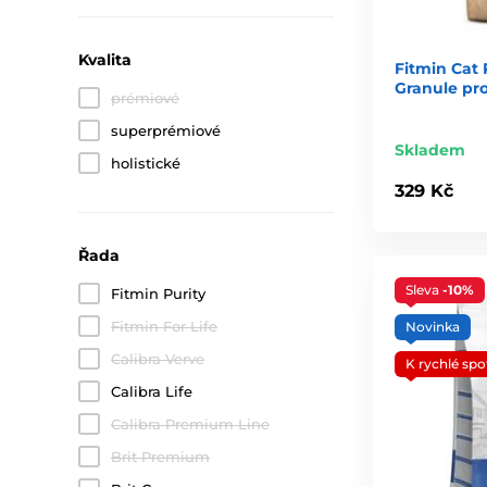
Kvalita
Fitmin Cat P
Granule pr
prémiové
superprémiové
Skladem
holistické
329 Kč
Řada
Sleva
-10%
Fitmin Purity
Fitmin For Life
Novinka
Calibra Verve
K rychlé spo
Calibra Life
Calibra Premium Line
Brit Premium