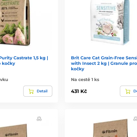
urity Castrate 1,5 kg |
Brit Care Cat Grain-Free Sensi
o kočky
with Insect 2 kg | Granule pro
kočky
ávku
Na cestě 1 ks
431 Kč
Detail
De