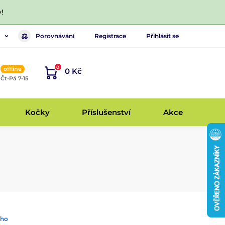
!
Porovnávání
Registrace
Přihlásit se
0
offline
0 Kč
, Čt-Pá 7-15
Kočky
Příslušenství
Akce
ího