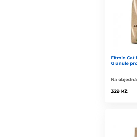
Fitmin Cat P
Granule pr
Na objedn
329 Kč