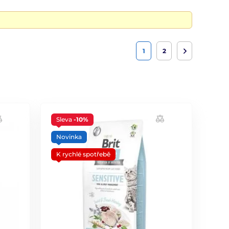
1
2
Sleva
-10%
Novinka
K rychlé spotřebě