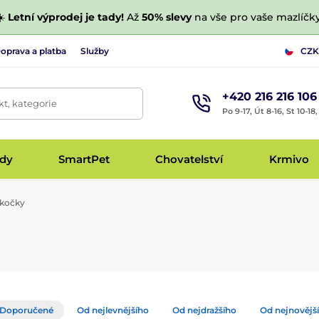
☀️
Letní výprodej je tady!
Až
50% slevy
na vše pro vaše mazlíčky
oprava a platba
Služby
CZK
+420 216 216 106
t, kategorie
Po 9-17, Út 8-16, St 10-18
udy
SmartPet
Chovatelství
Krmivo
 kočky
Doporučené
Od nejlevnějšího
Od nejdražšího
Od nejnovějš