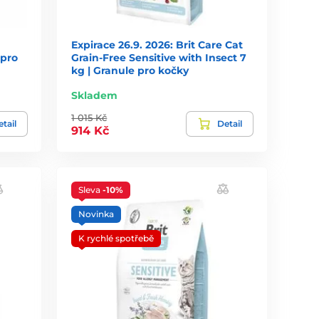
Expirace 26.9. 2026: Brit Care Cat
 pro
Grain-Free Sensitive with Insect 7
kg | Granule pro kočky
Skladem
1 015 Kč
tail
Detail
914 Kč
Sleva
-10%
Novinka
K rychlé spotřebě