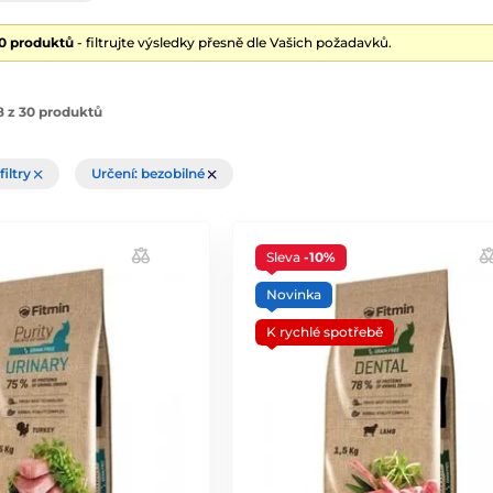
30 produktů
- filtrujte výsledky přesně dle Vašich požadavků.
8 z 30 produktů
filtry
Určení: bezobilné
Sleva
-10%
Novinka
K rychlé spotřebě