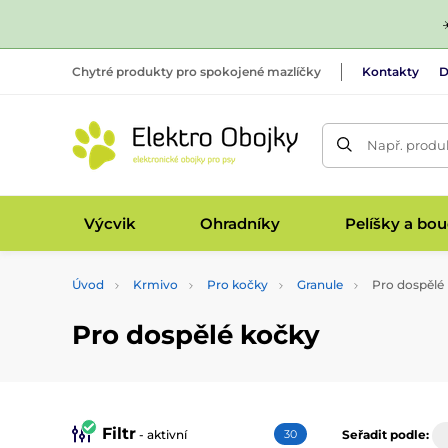
Chytré produkty pro spokojené mazlíčky
Kontakty
D
Např. produk
Výcvik
Ohradníky
Pelíšky a bo
Úvod
Krmivo
Pro kočky
Granule
Pro dospělé
Pro dospělé kočky
Filtr
- aktivní
30
Seřadit podle: