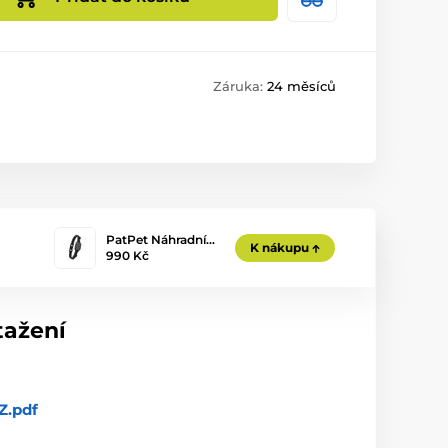
Záruka:
24 měsíců
PatPet Náhradní…
K nákupu
990 Kč
tažení
.pdf