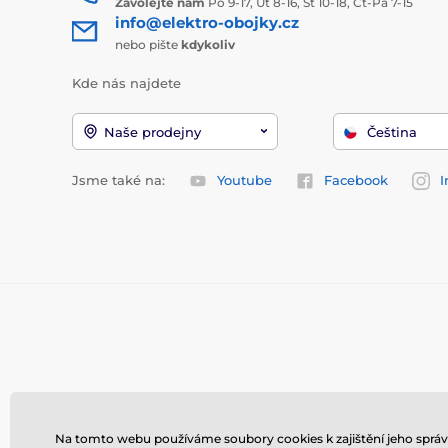
Zavolejte nám
Po 9-17, Út 8-16, St 10-18, Čt-Pá 7-15
info@elektro-obojky.cz
nebo pište
kdykoliv
Kde nás najdete
Naše prodejny
Čeština
Jsme také na:
Youtube
Facebook
I
Na tomto webu používáme soubory cookies k zajištění jeho správ