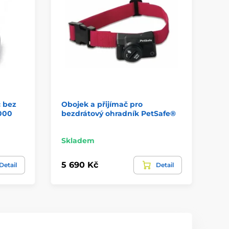
č bez
Obojek a přijímač pro
Ob
1000
bezdrátový ohradník PetSafe®
Cla
Skladem
Sk
5 690 Kč
3 
Detail
Detail