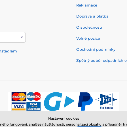
Reklamace
Doprava a platba
O společnosti
Volné pozice
Obchodní podmínky
nstagram
Zpětný odběr odpadních el
Nastavení cookies
© 2026 www.elektro-obojky.cz ⦁ E-shop vytvořila
SIMPLIA.cz
ného fungování, analýze návštěvnosti, personalizaci obsahu a případně i