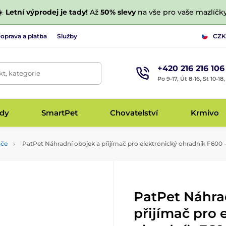
☀️
Letní výprodej je tady!
Až
50% slevy
na vše pro vaše mazlíčky
oprava a platba
Služby
CZK
+420 216 216 106
t, kategorie
Po 9-17, Út 8-16, St 10-18
udy
SmartPet
Chovatelství
Krmivo
ače
PatPet Náhradní obojek a přijímač pro elektronický ohradník F600 - 
PatPet Náhra
přijímač pro 