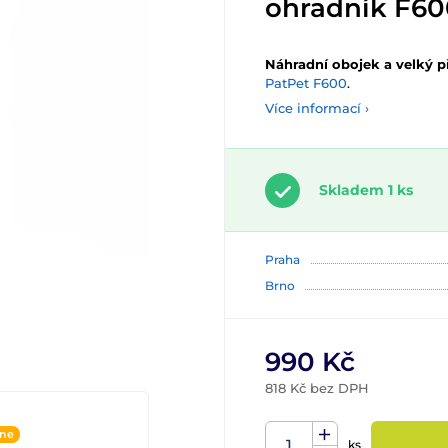
ohradník F600
Náhradní obojek a velký p
PatPet F600
.
Více informací ›
Skladem 1 ks
Praha
Brno
990 Kč
818 Kč bez DPH
ine
ks