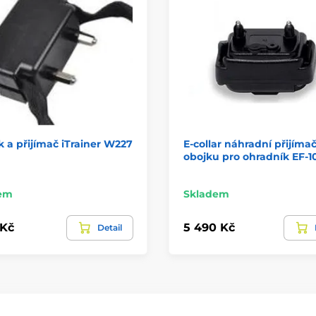
 a přijímač iTrainer W227
E-collar náhradní přijíma
obojku pro ohradník EF-
em
Skladem
 Kč
5 490 Kč
Detail