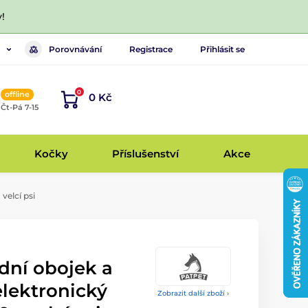
!
Porovnávání
Registrace
Přihlásit se
0
offline
0 Kč
, Čt-Pá 7-15
Kočky
Příslušenství
Akce
velcí psi
dní obojek a
elektronický
Zobrazit další zboží ›