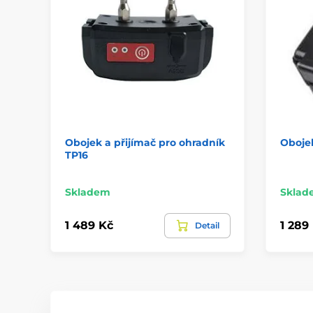
Obojek a přijímač pro ohradník
Obojek
TP16
Skladem
Sklad
1 489 Kč
1 289
Detail