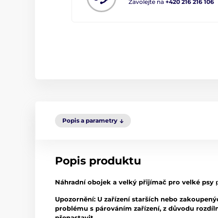
Zavolejte na
+420 216 216 106
Popis a parametry
Popis produktu
Náhradní obojek a velký přijímač
pro velké psy
p
Upozornění: U zařízení starších nebo zakoupenýc
problému s párováním zařízení, z důvodu rozdíln
přenastavit.