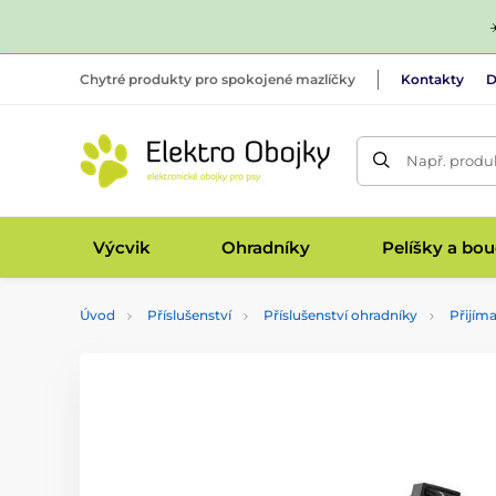
Chytré produkty pro spokojené mazlíčky
Kontakty
D
Např. produk
Výcvik
Ohradníky
Pelíšky a bo
Úvod
Příslušenství
Příslušenství ohradníky
Přijím