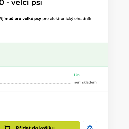
 - velcí psi
řijímač
pro velké psy
pro elektronický ohradník
1 ks
není skladem
Přidat do košíku