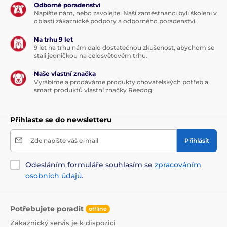
Odborné poradenství
Napište nám, nebo zavolejte. Naši zaměstnanci byli školeni v
oblasti zákaznické podpory a odborného poradenství.
Na trhu 9 let
9 let na trhu nám dalo dostatečnou zkušenost, abychom se
stali jedničkou na celosvětovém trhu.
Naše vlastní značka
Vyrábíme a prodáváme produkty chovatelských potřeb a
smart produktů vlastní značky Reedog.
Přihlaste se do newsletteru
Zde napište váš e-mail
Přihlásit
Odesláním formuláře souhlasím se
zpracováním
osobních údajů
.
Potřebujete poradit
offline
Zákaznický servis je k dispozici