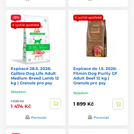
-10%
K rychlé spotřebě
K rychlé spotřebě
Expirace 28.5. 2026:
Expirace do 1.5. 2026:
Calibra Dog Life Adult
Fitmin Dog Purity GF
Medium Breed Lamb 12
Adult Beef 12 kg |
kg | Granule pro psy
Granule pro psy
Skladem
Skladem
1 638 Kč
1 899 Kč
1 474 Kč
Porovnat
Porovnat