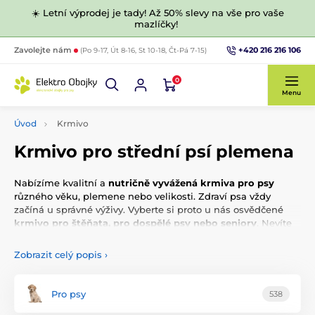
☀️ Letní výprodej je tady! Až 50% slevy na vše pro vaše
mazlíčky!
+420 216 216 106
Zavolejte nám
(Po 9-17, Út 8-16, St 10-18, Čt-Pá 7-15)
0
Menu
Úvod
Krmivo
Krmivo pro střední psí plemena
Nabízíme kvalitní a
nutričně vyvážená krmiva pro psy
různého věku, plemene nebo velikosti. Zdraví psa vždy
začíná u správné výživy. Vyberte si proto u nás osvědčené
krmivo pro štěňata, pro dospělé psy nebo seniory
. Nevíte
na co se zaměřit při výběru granulí?
Pojďte se jim s námi
podívat na zoubek.
Zobrazit celý popis
›
Pro psy
538