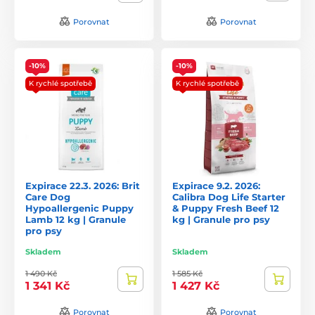
Porovnat
Porovnat
-10%
-10%
K rychlé spotřebě
K rychlé spotřebě
Expirace 22.3. 2026: Brit
Expirace 9.2. 2026:
Care Dog
Calibra Dog Life Starter
Hypoallergenic Puppy
& Puppy Fresh Beef 12
Lamb 12 kg | Granule
kg | Granule pro psy
pro psy
Skladem
Skladem
1 490 Kč
1 585 Kč
1 341 Kč
1 427 Kč
Porovnat
Porovnat