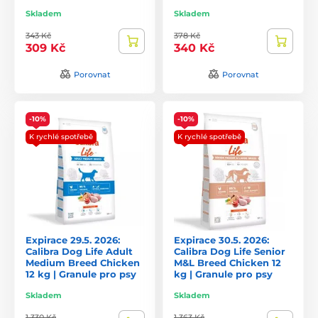
Skladem
Skladem
343 Kč
378 Kč
309 Kč
340 Kč
Porovnat
Porovnat
-10%
-10%
K rychlé spotřebě
K rychlé spotřebě
Expirace 29.5. 2026:
Expirace 30.5. 2026:
Calibra Dog Life Adult
Calibra Dog Life Senior
Medium Breed Chicken
M&L Breed Chicken 12
12 kg | Granule pro psy
kg | Granule pro psy
Skladem
Skladem
1 330 Kč
1 363 Kč