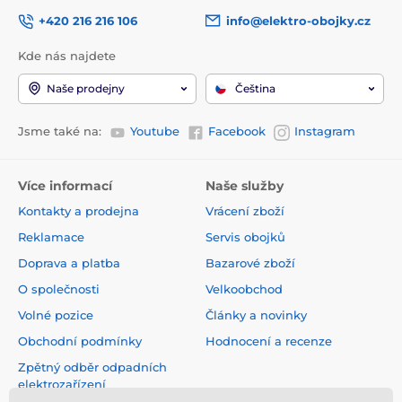
+420 216 216 106
info@elektro-obojky.cz
Kde nás najdete
Naše prodejny
Čeština
Jsme také na:
Youtube
Facebook
Instagram
Více informací
Naše služby
Kontakty a prodejna
Vrácení zboží
Reklamace
Servis obojků
Doprava a platba
Bazarové zboží
O společnosti
Velkoobchod
Volné pozice
Články a novinky
Obchodní podmínky
Hodnocení a recenze
Zpětný odběr odpadních
elektrozařízení