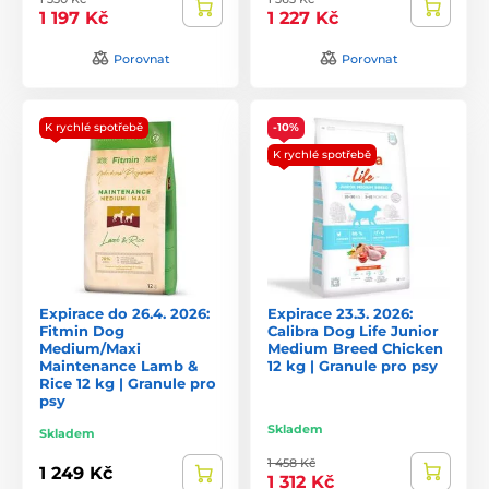
1 197 Kč
1 227 Kč
Porovnat
Porovnat
K rychlé spotřebě
-10%
K rychlé spotřebě
Expirace do 26.4. 2026:
Expirace 23.3. 2026:
Fitmin Dog
Calibra Dog Life Junior
Medium/Maxi
Medium Breed Chicken
Maintenance Lamb &
12 kg | Granule pro psy
Rice 12 kg | Granule pro
psy
Skladem
Skladem
1 458 Kč
1 249 Kč
1 312 Kč