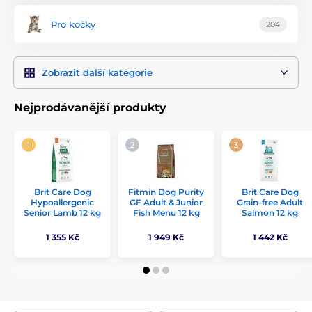
Pro kočky
204
Zobrazit další kategorie
Nejprodávanější produkty
Brit Care Dog
Fitmin Dog Purity
Brit Care Dog
Hypoallergenic
GF Adult & Junior
Grain-free Adult
Senior Lamb 12 kg
Fish Menu 12 kg
Salmon 12 kg
1 355 Kč
1 949 Kč
1 442 Kč