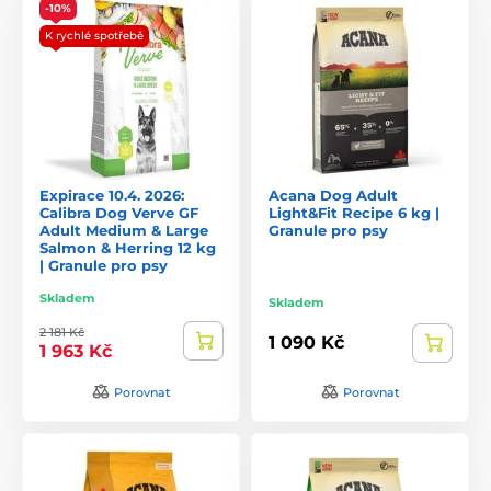
-10%
K rychlé spotřebě
Expirace 10.4. 2026:
Acana Dog Adult
Calibra Dog Verve GF
Light&Fit Recipe 6 kg |
Adult Medium & Large
Granule pro psy
Salmon & Herring 12 kg
| Granule pro psy
Skladem
Skladem
2 181 Kč
1 090 Kč
1 963 Kč
Porovnat
Porovnat