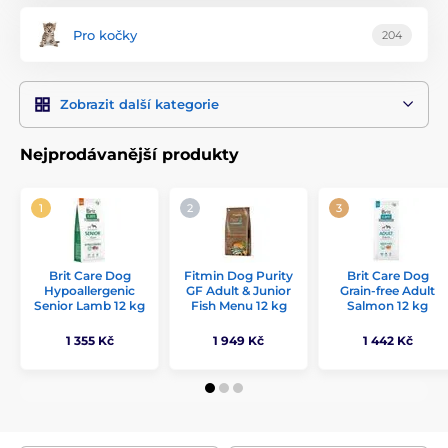
Pro kočky
204
Zobrazit další kategorie
Nejprodávanější produkty
Brit Care Dog
Fitmin Dog Purity
Brit Care Dog
Hypoallergenic
GF Adult & Junior
Grain-free Adult
Senior Lamb 12 kg
Fish Menu 12 kg
Salmon 12 kg
1 355 Kč
1 949 Kč
1 442 Kč