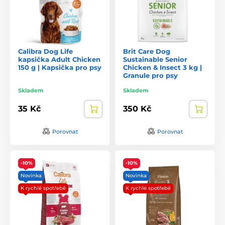
Calibra Dog Life
Brit Care Dog
kapsička Adult Chicken
Sustainable Senior
150 g | Kapsička pro psy
Chicken & Insect 3 kg |
Granule pro psy
Skladem
Skladem
35 Kč
350 Kč
Porovnat
Porovnat
-10%
-10%
Novinka
Novinka
K rychlé spotřebě
K rychlé spotřebě