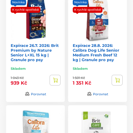
Novinka
Novinka
K rychlé spotřebě
K rychlé spotřebě
Expirace 26.7. 2026: Brit
Expirace 28.8. 2026:
Premium by Nature
Calibra Dog Life Senior
Senior L+XL 15 kg |
Medium Fresh Beef 12
Granule pro psy
kg | Granule pro psy
Skladem
Skladem
1 043 Kč
1 501 Kč
939 Kč
1 351 Kč
Porovnat
Porovnat