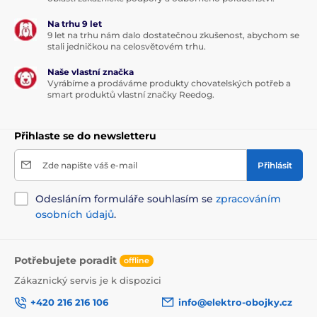
Na trhu 9 let
9 let na trhu nám dalo dostatečnou zkušenost, abychom se
stali jedničkou na celosvětovém trhu.
Naše vlastní značka
Vyrábíme a prodáváme produkty chovatelských potřeb a
smart produktů vlastní značky Reedog.
Přihlaste se do newsletteru
Zde napište váš e-mail
Přihlásit
Odesláním formuláře souhlasím se
zpracováním
osobních údajů
.
Potřebujete poradit
offline
Zákaznický servis je k dispozici
+420 216 216 106
info@elektro-obojky.cz