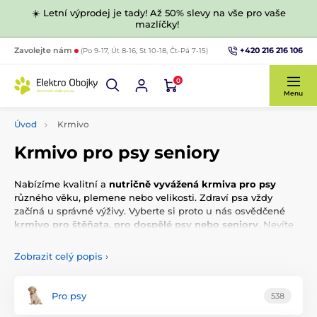
☀️ Letní výprodej je tady! Až 50% slevy na vše pro vaše
mazlíčky!
+420 216 216 106
Zavolejte nám
(Po 9-17, Út 8-16, St 10-18, Čt-Pá 7-15)
0
Menu
Úvod
Krmivo
Krmivo pro psy seniory
Nabízíme kvalitní a
nutričně vyvážená krmiva pro psy
různého věku, plemene nebo velikosti. Zdraví psa vždy
začíná u správné výživy. Vyberte si proto u nás osvědčené
krmivo pro štěňata, pro dospělé psy nebo seniory
. Nevíte
na co se zaměřit při výběru granulí?
Pojďte se jim s námi
podívat na zoubek.
Zobrazit celý popis
›
Pro psy
538